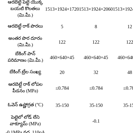
ఆరబెట్టే పెట్టె యొక్క
బయటి కొలతలు
1513×1924×1720
1513×1924×2060
1513×192
(మి.మీ.)
ఆరబెట్టే రాక్ పొరలు
5
8
12
అంతర పొర దూరం
122
122
12
(మి.మీ.)
బేకింగ్ పాన్
460×640×45
460×640×45
460×64
పరిమాణం (మి.మీ.)
బేకింగ్ ట్రేల సంఖ్య
20
32
48
ఆరబెట్టే రాక్ లోపల
≤0.784
≤0.784
≤0.7
పీడనం (MPa)
ఓవెన్ ఉష్ణోగ్రత (°C)
35-150
35-150
35-1
పెట్టెలో లోడ్ లేని
-0.1
వాక్యూమ్ (MPa)
-0.1MPa వద్ద, 110oA