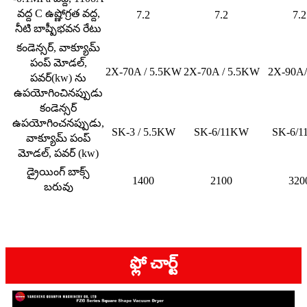
వద్ద C ఉష్ణోగ్రత వద్ద,
7.2
7.2
7.2
నీటి బాష్పీభవన రేటు
కండెన్సర్, వాక్యూమ్
పంప్ మోడల్,
2X-70A / 5.5KW
2X-70A / 5.5KW
2X-90A
పవర్(kw) ను
ఉపయోగించినప్పుడు
కండెన్సర్
ఉపయోగించనప్పుడు,
SK-3 / 5.5KW
SK-6/11KW
SK-6/
వాక్యూమ్ పంప్
మోడల్, పవర్ (kw)
డ్రైయింగ్ బాక్స్
1400
2100
320
బరువు
ఫ్లో చార్ట్