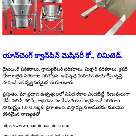
యాన్‌చెంగ్ క్వాన్‌పిన్ మెషినరీ కో., లిమిటెడ్.
డ్రైయింగ్ పరికరాలు, గ్రాన్యులేటర్ పరికరాలు, మిక్సర్ పరికరాలు, క్రషర్
లేదా జల్లెడ పరికరాల పరిశోధన, అభివృద్ధి మరియు తయారీపై దృష్టి
సారించే ఒక వృత్తిపరమైన తయారీదారు.
ప్రస్తుతం, మా ప్రధాన ఉత్పత్తులలో వివిధ రకాల ఎండబెట్టే, రేణువులుగా
చేసే, నలిపే, కలిపే, గాఢతను పెంచే మరియు సంగ్రహించే పరికరాల
సామర్థ్యం 1,000 సెట్లకు పైగా ఉంది. విస్తారమైన అనుభవం మరియు
కఠినమైన నాణ్యతతో.
https://www.quanpinmachine.com/
https://quanpindrying.en.alibaba.com/