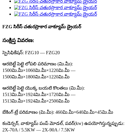
FZG సిరీస్ చతురస్రాకార వాక్యూమ్ డ్రైయర్
సంక్షిప్త వివరణ:
స్పెసిఫికేషన్: FZG10 — FZG20
ఆరబెట్టే పెట్టె లోపలి పరిమాణం (మి.మీ):
1500మి.మీ×1060మి.మీ×1220మి.మీ —
1500మి.మీ×1800మి.మీ×1220మి.మీ
ఆరబెట్టే పెట్టె యొక్క బయటి కొలతలు (మి.మీ):
1513మి.మీ×1924మి.మీ×1720మి.మీ —
1513మి.మీ×1924మి.మీ×2500మి.మీ
బేకింగ్ ట్రే పరిమాణం (మి.మీ): 460మి.మీ×640మి.మీ×45మి.మీ
కండెన్సర్, వాక్యూమ్ పంప్ మోడల్, పవర్(kw) ఉపయోగిస్తున్నప్పుడు:
2X-70A / 5.5KW — 2X-90A / 7.5KW