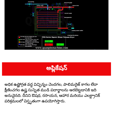
అప్లికేషన్
అధిక ఉష్ణోగ్రత వద్ద విచ్ఛిన్నం చెందగల, పాలిమరైజ్ కాగల లేదా
క్షీణించగల ఉష్ణ సున్నిత ముడి పదార్థాలను ఆరబెట్టడానికి ఇది
అనువైనది. దీనిని ఔషధ, రసాయన, ఆహార మరియు ఎలక్ట్రానిక్
పరిశ్రమలలో విస్తృతంగా ఉపయోగిస్తారు.