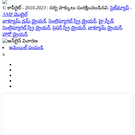
© కాపీరైట్ - 2010-2023 : సర్వ హక్కులు సంరక్షించబడినవి.
సైట్‌మ్యాప్
-
AMP మొబైల్
వాక్యూమ్ డ్రమ్ డ్రైయర్
,
సెంట్రిఫ్యూగల్ స్ప్రే డ్రైయర్
,
హై-స్పీడ్
సెంట్రిఫ్యూగల్ స్ప్రే డ్రైయర్
,
ప్రెషర్ స్ప్రే డ్రైయర్
,
వాక్యూమ్ డ్రైయర్
,
హారో డ్రైయర్
,
ఇమెయిల్ పంపండి
x