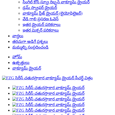
సింగిల్ కోన్ స్క్రూ రిబ్బన్ వాక్యూమ్ డ్రైయర్
డ్రమ్ స్క్రాపర్ డ్రైయర్
వాక్యూమ్ ఫ్రీజ్ డ్రైయర్ (లైయోఫిలైజర్)
వేడి గాలి ప్రసరణ ఓవెన్
ఇతర డ్రైయర్ పరికరాలు
ఇతర మిక్సర్ పరికరాలు
వార్తలు
తరచుగా అడిగే ప్రశ్నలు
మమ్మల్ని సంప్రదించండి
హోమ్
ఉత్పత్తులు
వాక్యూమ్ డ్రైయర్