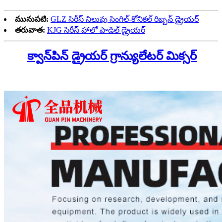
మునుపటి:
GLZ సిరీస్ నిలువు సింగిల్-కోనికల్ రిబ్బన్ డ్రైయర్
తరువాత:
KJG సిరీస్ హాలో పాడిల్ డ్రైయర్
క్వాన్‌పిన్ డ్రైయర్ గ్రాన్యులేటర్ మిక్సర్