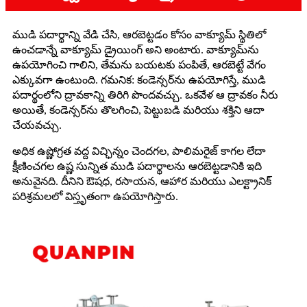
ముడి పదార్థాన్ని వేడి చేసి, ఆరబెట్టడం కోసం వాక్యూమ్ స్థితిలో
ఉంచడాన్నే వాక్యూమ్ డ్రైయింగ్ అని అంటారు. వాక్యూమ్‌ను
ఉపయోగించి గాలిని, తేమను బయటకు పంపితే, ఆరబెట్టే వేగం
ఎక్కువగా ఉంటుంది. గమనిక: కండెన్సర్‌ను ఉపయోగిస్తే, ముడి
పదార్థంలోని ద్రావకాన్ని తిరిగి పొందవచ్చు. ఒకవేళ ఆ ద్రావకం నీరు
అయితే, కండెన్సర్‌ను తొలగించి, పెట్టుబడి మరియు శక్తిని ఆదా
చేయవచ్చు.
అధిక ఉష్ణోగ్రత వద్ద విచ్ఛిన్నం చెందగల, పాలిమరైజ్ కాగల లేదా
క్షీణించగల ఉష్ణ సున్నిత ముడి పదార్థాలను ఆరబెట్టడానికి ఇది
అనువైనది. దీనిని ఔషధ, రసాయన, ఆహార మరియు ఎలక్ట్రానిక్
పరిశ్రమలలో విస్తృతంగా ఉపయోగిస్తారు.