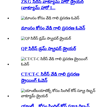
ZKG సిరీస్ వాక్యూమ్ హారో డ్రైయర్
(వాక్యూమ్ హారో I...
మాంసం కోసం వేడి గాలి ప్రసరణ ఓవెన్
QP సిరీస్ డ్రమ్ స్క్రాపర్ డ్రైయర్
CT/CT-C సిరీస్ వేడి గాలి ప్రసరణ
డ్రైయింగ్ ఓవెన్
యాంటీ... కోసం సింగిల్ కోన్ స్క్రూ రిబ్బన్