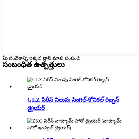
మీ సందేశాన్ని ఇక్కడ వ్రాసి మాకు పంపండి
సంబంధిత ఉత్పత్తులు
GLZ సిరీస్ నిలువు సింగిల్-కోనికల్ రిబ్బన్
డ్రైయర్