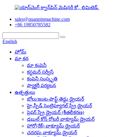
sales@quanpinmachine.com
+86 19850785582
English
హోమ్
మా కథ
మా కంపెనీ
కస్టమర్ సర్వీస్
కంపెనీ సంస్కృతి
ఫ్యాక్టరీ పర్యటన
ఉత్పత్తులు
బోలు/జంట-షాఫ్ట్ తెడ్డు డ్రైయర్
హై-స్పీడ్ సెంట్రిఫ్యూగల్ స్ప్రే డ్రైయర్
ప్రెషర్ స్ప్రే డ్రైయర్ (శీతలీకరణ)
డబుల్ కోన్ రోటరీ వాక్యూమ్ డ్రైయర్
హారో(రేక్) వాక్యూమ్ డ్రైయర్
చదరపు వాక్యూమ్ డ్రైయర్