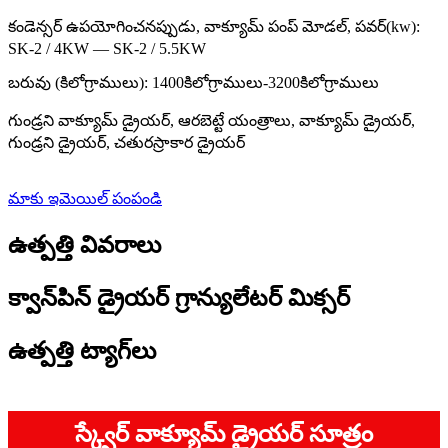
కండెన్సర్ ఉపయోగించనప్పుడు, వాక్యూమ్ పంప్ మోడల్, పవర్(kw):
SK-2 / 4KW — SK-2 / 5.5KW
బరువు (కిలోగ్రాములు): 1400కిలోగ్రాములు-3200కిలోగ్రాములు
గుండ్రని వాక్యూమ్ డ్రైయర్, ఆరబెట్టే యంత్రాలు, వాక్యూమ్ డ్రైయర్,
గుండ్రని డ్రైయర్, చతురస్రాకార డ్రైయర్
మాకు ఇమెయిల్ పంపండి
ఉత్పత్తి వివరాలు
క్వాన్‌పిన్ డ్రైయర్ గ్రాన్యులేటర్ మిక్సర్
ఉత్పత్తి ట్యాగ్‌లు
స్క్వేర్ వాక్యూమ్ డ్రైయర్ సూత్రం