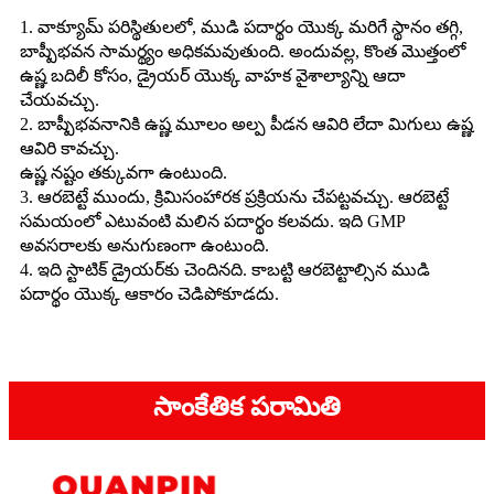
1. వాక్యూమ్ పరిస్థితులలో, ముడి పదార్థం యొక్క మరిగే స్థానం తగ్గి,
బాష్పీభవన సామర్థ్యం అధికమవుతుంది. అందువల్ల, కొంత మొత్తంలో
ఉష్ణ బదిలీ కోసం, డ్రైయర్ యొక్క వాహక వైశాల్యాన్ని ఆదా
చేయవచ్చు.
2. బాష్పీభవనానికి ఉష్ణ మూలం అల్ప పీడన ఆవిరి లేదా మిగులు ఉష్ణ
ఆవిరి కావచ్చు.
ఉష్ణ నష్టం తక్కువగా ఉంటుంది.
3. ఆరబెట్టే ముందు, క్రిమిసంహారక ప్రక్రియను చేపట్టవచ్చు. ఆరబెట్టే
సమయంలో ఎటువంటి మలిన పదార్థం కలవదు. ఇది GMP
అవసరాలకు అనుగుణంగా ఉంటుంది.
4. ఇది స్టాటిక్ డ్రైయర్‌కు చెందినది. కాబట్టి ఆరబెట్టాల్సిన ముడి
పదార్థం యొక్క ఆకారం చెడిపోకూడదు.
సాంకేతిక పరామితి