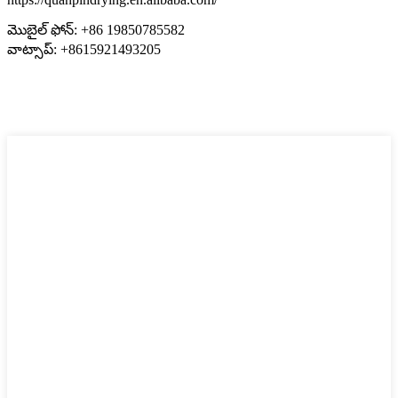
మొబైల్ ఫోన్: +86 19850785582
వాట్సాప్: +8615921493205