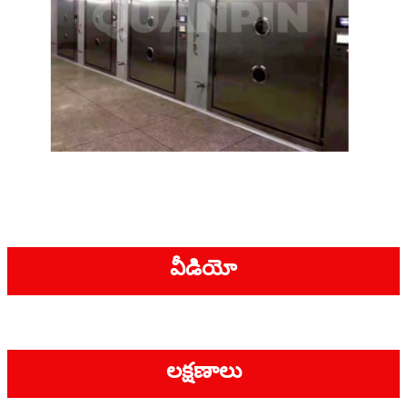
వీడియో
లక్షణాలు