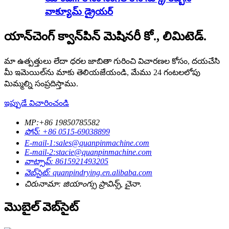
వాక్యూమ్ డ్రైయర్
యాన్‌చెంగ్ క్వాన్‌పిన్ మెషినరీ కో., లిమిటెడ్.
మా ఉత్పత్తులు లేదా ధరల జాబితా గురించి విచారణల కోసం, దయచేసి
మీ ఇమెయిల్‌ను మాకు తెలియజేయండి, మేము 24 గంటలలోపు
మిమ్మల్ని సంప్రదిస్తాము.
ఇప్పుడే విచారించండి
MP:+86 19850785582
ఫోన్: +86 0515-69038899
E-mail-1:sales@quanpinmachine.com
E-mail-2:stacie@quanpinmachine.com
వాట్సాప్: 8615921493205
వెబ్‌సైట్: quanpindrying.en.alibaba.com
చిరునామా: జియాంగ్సు ప్రావిన్స్, చైనా.
మొబైల్ వెబ్‌సైట్