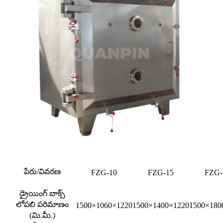
పేరు/వివరణ
FZG-10
FZG-15
FZG-
డ్రైయింగ్ బాక్స్
లోపలి పరిమాణం
1500×1060×1220
1500×1400×1220
1500×180
(మి.మీ.)